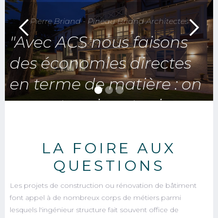
Pierre Briand - Pineau Briand Architectes
"Avec ACS nous faisons
des économies directes
en terme de matière : on
en met moins et mieux.
La qualité de l'espace est
optimisée et ça, ça n'a
LA FOIRE AUX
QUESTIONS
pas de prix."
Les projets de construction ou rénovation de bâtiment
font appel à de nombreux corps de métiers parmi
En Savoir Plus
lesquels l'ingénieur structure fait souvent office de